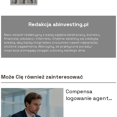
Redakcja abinvesting.pl
Nasz zespół redakcyjny z pasją zgłębia świat pracy, biznesu,
finansów, edukacji i internetu. Chętnie dzielimy się zdobytą
wiedzą, aby każdy mógł łatwo zrozumieć nawet najbardziej
złożone zagadnienia. Wierzymy, że praktyczne porady i
inspiracje pomagają osiągać sukcesy każdego dnia.
Może Cię również zainteresować
Compensa
logowanie agenta
– jak uzyskać
dostęp do