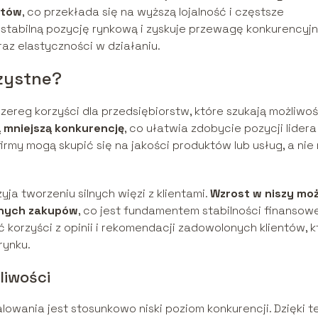
ntów
, co przekłada się na wyższą lojalność i częstsze
stabilną pozycję rynkową i zyskuje przewagę konkurencyjn
raz elastyczności w działaniu.
rzystne?
zereg korzyści dla przedsiębiorstw, które szukają możliwoś
ą mniejszą konkurencję
, co ułatwia zdobycie pozycji lidera 
irmy mogą skupić się na jakości produktów lub usług, a nie
a tworzeniu silnych więzi z klientami.
Wzrost w niszy mo
alnych zakupów
, co jest fundamentem stabilności finansow
 korzyści z opinii i rekomendacji zadowolonych klientów, k
rynku.
liwości
owania jest stosunkowo niski poziom konkurencji. Dzięki 