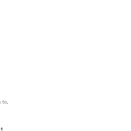
 to,
st