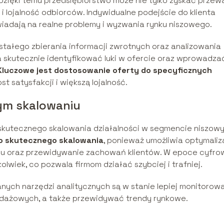
 Dzięki temu przedsiębiorstwo może nie tylko zyskać prze
i lojalność odbiorców. Indywidualne podejście do klienta
iadają na realne problemy i wyzwania rynku niszowego.
ałego zbierania informacji zwrotnych oraz analizowania
 skutecznie identyfikować luki w ofercie oraz wprowadza
Kluczowe jest dostosowanie oferty do specyficznych
st satysfakcji i większą lojalność.
ym skalowaniu
skutecznego skalowania działalności w segmencie niszow
do skutecznego skalowania
, ponieważ umożliwia optymaliz
ju oraz przewidywanie zachowań klientów. W epoce cyfro
kolwiek, co pozwala firmom działać szybciej i trafniej.
ych narzędzi analitycznych są w stanie lepiej monitorow
dażowych, a także przewidywać trendy rynkowe.