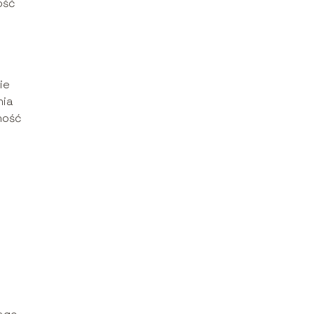
ość
ie
nia
ność