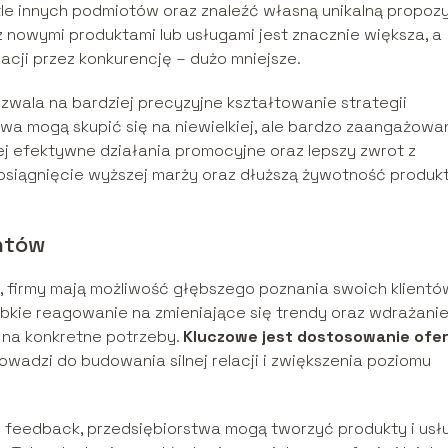
tle innych podmiotów oraz znaleźć własną unikalną propoz
 nowymi produktami lub usługami jest znacznie większa, a
ji przez konkurencję – dużo mniejsze.
zwala na bardziej precyzyjne kształtowanie strategii
wa mogą skupić się na niewielkiej, ale bardzo zaangażowa
ej efektywne działania promocyjne oraz lepszy zwrot z
 osiągnięcie wyższej marży oraz dłuższą żywotność produ
ntów
 firmy mają możliwość głębszego poznania swoich klientó
ybkie reagowanie na zmieniające się trendy oraz wdrażani
 na konkretne potrzeby.
Kluczowe jest dostosowanie ofe
rowadzi do budowania silnej relacji i zwiększenia poziomu
 feedback, przedsiębiorstwa mogą tworzyć produkty i usłu