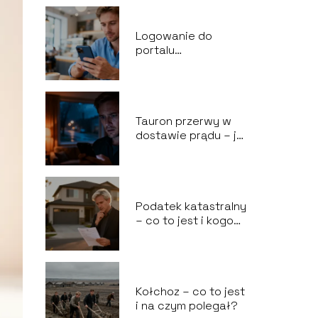
Logowanie do
portalu
przechwytującego –
co to jest i jak
działa?
Tauron przerwy w
dostawie prądu – jak
sprawdzić awarie?
Podatek katastralny
– co to jest i kogo
dotyczy?
Kołchoz – co to jest
i na czym polegał?