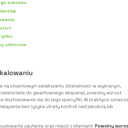
ego sukcesu
lientów
owaniu
rostu?
rynku
upy odbiorców
kalowaniu
ga na stopniowym zwiększaniu działalności w wybranym,
iwieństwie do gwałtownego ekspansji, powolny wzrost
e dostosowanie się do jego specyfiki. W praktyce oznacza
iązania bez ryzyka utraty kontroli nad jakością lub
dowanie zaufania oraz relacji z klientami.
Powolny wzro