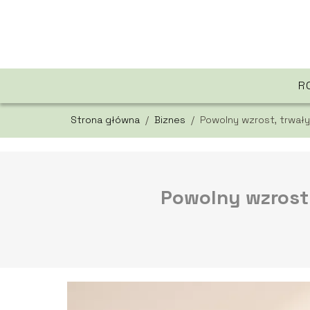
R
Strona główna
/
Biznes
/
Powolny wzrost, trwał
Powolny wzrost