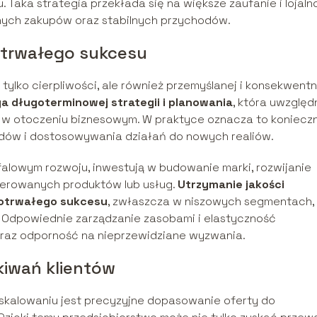
 Taka strategia przekłada się na większe zaufanie i lojaln
lnych zakupów oraz stabilnych przychodów.
 trwałego sukcesu
ylko cierpliwości, ale również przemyślanej i konsekwentn
 długoterminowej strategii i planowania
, która uwzględ
 w otoczeniu biznesowym. W praktyce oznacza to koniecz
ndów i dostosowywania działań do nowych realiów.
ofalowym rozwoju, inwestują w budowanie marki, rozwijanie
 oferowanych produktów lub usług.
Utrzymanie jakości
gotrwałego sukcesu
, zwłaszcza w niszowych segmentach,
 Odpowiednie zarządzanie zasobami i elastyczność
raz odporność na nieprzewidziane wyzwania.
kiwań klientów
kalowaniu jest precyzyjne dopasowanie oferty do