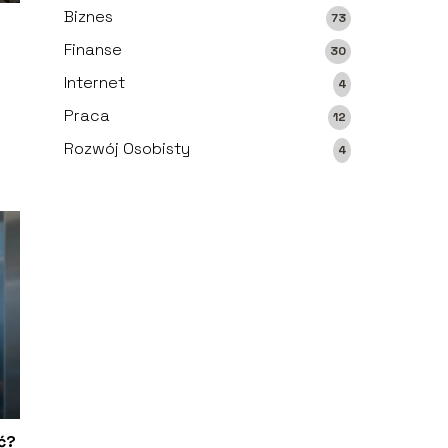
Biznes
73
Finanse
30
Internet
4
Praca
12
Rozwój Osobisty
4
ać?