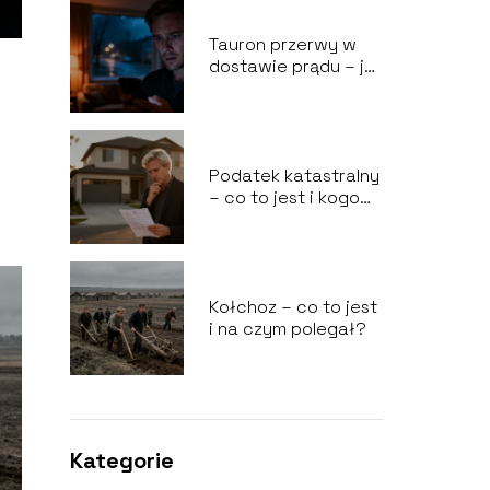
działa?
Tauron przerwy w
dostawie prądu – jak
sprawdzić awarie?
N
Podatek katastralny
– co to jest i kogo
dotyczy?
Kołchoz – co to jest
i na czym polegał?
Kategorie