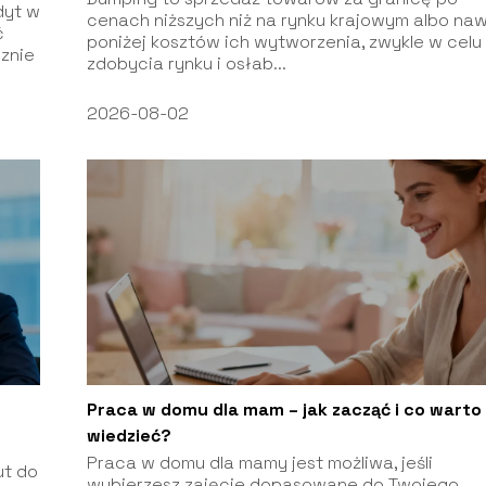
dyt w
cenach niższych niż na rynku krajowym albo na
ć
poniżej kosztów ich wytworzenia, zwykle w celu
cznie
zdobycia rynku i osłab...
2026-08-02
Praca w domu dla mam – jak zacząć i co warto
wiedzieć?
Praca w domu dla mamy jest możliwa, jeśli
ut do
wybierzesz zajęcie dopasowane do Twojego