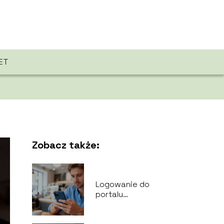
ET
Zobacz także:
Logowanie do
portalu
przechwytującego –
co to jest i jak