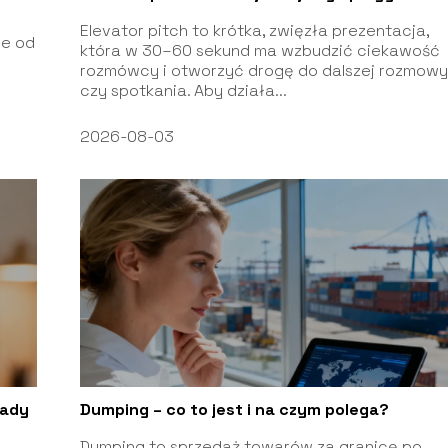
Elevator pitch to krótka, zwięzła prezentacja,
je od
która w 30–60 sekund ma wzbudzić ciekawość
rozmówcy i otworzyć drogę do dalszej rozmow
czy spotkania. Aby działa...
2026-08-03
sady
Dumping – co to jest i na czym polega?
Dumping to sprzedaż towarów za granicę po