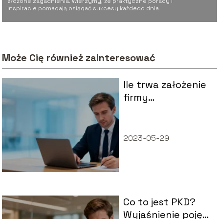
złożone zagadnienia. Wierzymy, że praktyczne porady i
inspiracje pomagają osiągać sukcesy każdego dnia.
Może Cię również zainteresować
Ile trwa założenie
firmy
jednoosobowej?
2023-05-29
Co to jest PKD?
Wyjaśnienie pojęć i