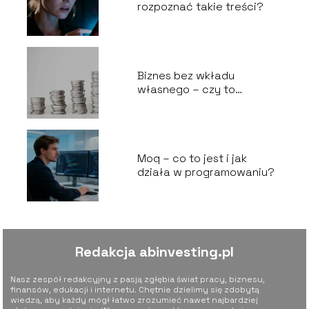
rozpoznać takie treści?
Biznes bez wkładu
własnego – czy to
możliwe?
Moq – co to jest i jak
działa w programowaniu?
Redakcja abinvesting.pl
Nasz zespół redakcyjny z pasją zgłębia świat pracy, biznesu,
finansów, edukacji i internetu. Chętnie dzielimy się zdobytą
wiedzą, aby każdy mógł łatwo zrozumieć nawet najbardziej