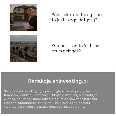
Podatek katastralny – co
to jest i kogo dotyczy?
Kołchoz – co to jest i na
czym polegał?
Redakcja abinvesting.pl
Nasz zespół redakcyjny z pasją zgłębia świat pracy, biznesu,
finansów, edukacji i internetu. Chętnie dzielimy się zdobytą
wiedzą, aby każdy mógł łatwo zrozumieć nawet najbardziej
złożone zagadnienia. Wierzymy, że praktyczne porady i
inspiracje pomagają osiągać sukcesy każdego dnia.