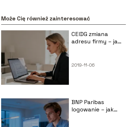
Może Cię również zainteresować
CEIDG zmiana
adresu firmy – jak
dokonać
aktualizacji krok
po kroku?
2019-11-06
BNP Paribas
logowanie – jak
bezpiecznie
zalogować się do