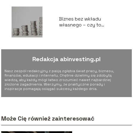
Biznes bez wkładu
własnego – czy to
możliwe?
Redakcja abinvesting.pl
Nasz zespół redakcyjny z pasją zgłębia świat pracy, biznesu,
finansów, edukacji i internetu. Chętnie dzielimy się zdobytą
wiedzą, aby każdy mógł łatwo zrozumieć nawet najbardziej
złożone zagadnienia. Wierzymy, że praktyczne porady i
inspiracje pomagają osiągać sukcesy każdego dnia.
Może Cię również zainteresować