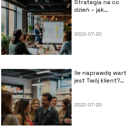
Strategia na co
dzień – jak
skutecznie
wdrożyć wizję
firmy
2022-07-20
Ile naprawdę wart
jest Twój klient?
CLV w strategii
sprzedaży
2022-07-20