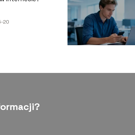
5-20
formacji?