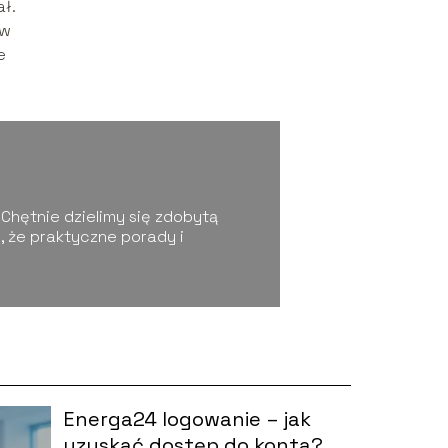
ł.
ów
e
 Chętnie dzielimy się zdobytą
 że praktyczne porady i
Energa24 logowanie – jak
uzyskać dostęp do konta?