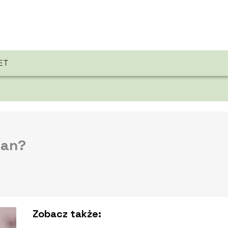
ET
lan?
Zobacz także: