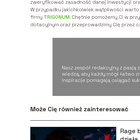
zweryfikować zasadność danej inwestycji ora
W przypadku jakichkolwiek wątpliwości warto 
firmy
TRIGONUM
. Chętnie pomożemy Ci w przy
dotacyjnym oraz przeprowadzimy Cię przez c
Nasz zespół redakcyjny z pasją zg
wiedzą, aby każdy mógł łatwo zr
inspiracje pomagają osiągać su
Może Cię również zainteresować
Rage ba
działa