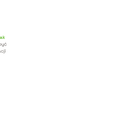
jak
być
cji