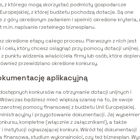
, z którego mogą skorzystać podmioty gospodarcze
Europejskiej, z której budżetu pochodzą dotacje. Są one
 z góry określonym zadaniem i spełnić określone kryteria,
t m.in. napisanie rzetelnego biznesplanu.
zez określone etapy całego procesu. Pierwszym z nich jest
 i celu, który chcesz osiągnąć przy pomocy dotacji unijnej.
 z punktu widzenia właściciela firmy lub osób, które dopier
 również przewidziano określone konkursy.
dokumentację aplikacyjną
zy dostępnych konkursów na otrzymanie dotacji unijnych i
i. Wówczas będziesz mieć większą szansę na to, że swoje
zzwrotnej pomocy finansowej z budżetu Unii Europejskiej.
dministracyjny i przygotowanie dokumentacji. Jej wypełnie
kursu, kompletne (włącznie z załącznikami), a także
i instytucji ogłaszającej konkurs. Wśród tej dokumentacji
liza finansowa, studium wykonalności, czy też biznesplan. Wy