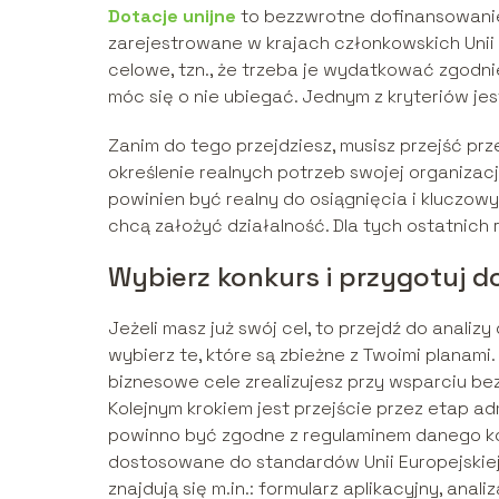
Dotacje unijne
to bezzwrotne dofinansowanie
zarejestrowane w krajach członkowskich Unii 
celowe, tzn., że trzeba je wydatkować zgodnie
móc się o nie ubiegać. Jednym z kryteriów jes
Zanim do tego przejdziesz, musisz przejść pr
określenie realnych potrzeb swojej organizacji
powinien być realny do osiągnięcia i kluczowy
chcą założyć działalność. Dla tych ostatnich
Wybierz konkurs i przygotuj 
Jeżeli masz już swój cel, to przejdź do anali
wybierz te, które są zbieżne z Twoimi planam
biznesowe cele zrealizujesz przy wsparciu be
Kolejnym krokiem jest przejście przez etap a
powinno być zgodne z regulaminem danego kon
dostosowane do standardów Unii Europejskiej 
znajdują się m.in.: formularz aplikacyjny, ana