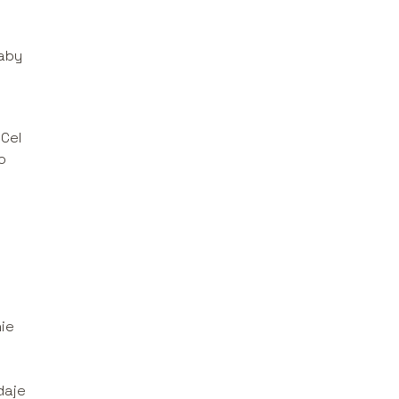
 aby
 Cel
o
nie
daje