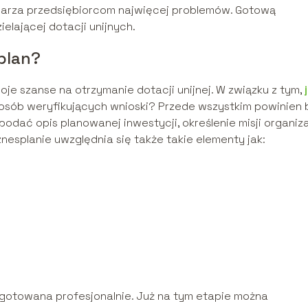
sparza przedsiębiorcom najwięcej problemów. Gotową
elającej dotacji unijnych.
plan?
e szanse na otrzymanie dotacji unijnej. W związku z tym,
 osób weryfikujących wnioski? Przede wszystkim powinien 
podać opis planowanej inwestycji, określenie misji organiza
nesplanie uwzględnia się także takie elementy jak:
gotowana profesjonalnie. Już na tym etapie można