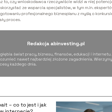
z to, czy wnioskodawca rzeczywiście widzi w niej potencja
skorzystać ze wsparcia specjalistów, w tym m.in. ekspert
gotowaniu profesjonalnego biznesplanu z myślą o konkursi
ały proces.
Redakcja abinvesting.pl
łębia świat pracy, biznesu, finansów, edukacji i internetu.
ozumieć nawet najbardziej złożone zagadnienia. Wierzymy,
kcesy każdego dnia.
it – co to jest i jak
 w internecie?