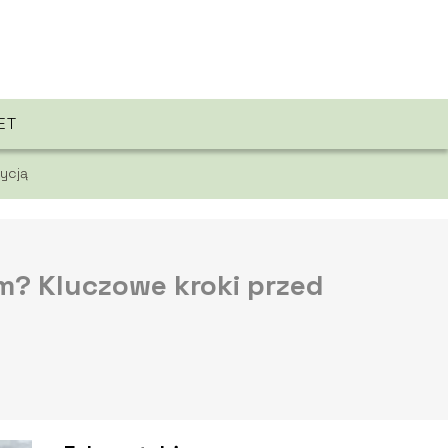
ET
ycją
? Kluczowe kroki przed