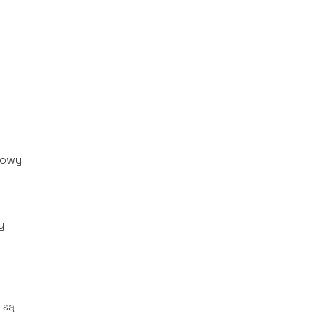
zowy
y
 są