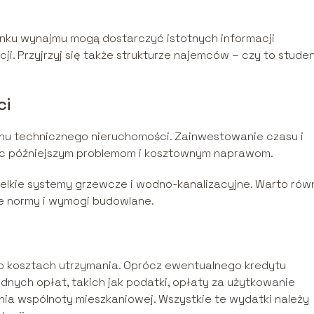
ynku wynajmu mogą dostarczyć istotnych informacji
. Przyjrzyj się także strukturze najemców – czy to studen
ci
nu technicznego nieruchomości. Zainwestowanie czasu i
ec późniejszym problemom i kosztownym naprawom.
szelkie systemy grzewcze i wodno-kanalizacyjne. Warto rów
ne normy i wymogi budowlane.
o kosztach utrzymania. Oprócz ewentualnego kredytu
nych opłat, takich jak podatki, opłaty za użytkowanie
nia wspólnoty mieszkaniowej. Wszystkie te wydatki należy