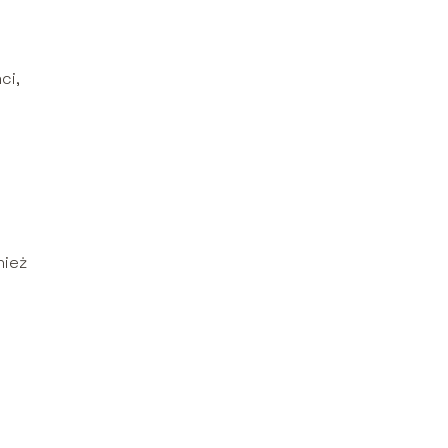
ci,
nież