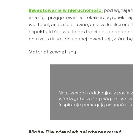
Inwestowanie w nieruchomości
pod wynajem 
analizy i przygotowania. Lokalizacja, rynek n
wartości, aspekty prawne, analiza konkurencji
aspekty, które warto dokładnie przebadać pr
analiza to klucz do udanej inwestycji, która b
Materiał zewnętrzny
Nasz zespół redakcyjny z pasją zg
wiedzą, aby każdy mógł łatwo zr
inspiracje pomagają osiągać su
Może Cię również zainteresować