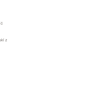
ić
ki z