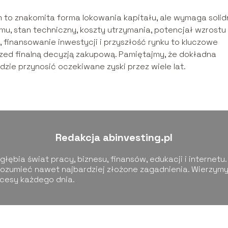
to znakomita forma lokowania kapitału, ale wymaga solid
ajmu, stan techniczny, koszty utrzymania, potencjał wzrostu
, finansowanie inwestycji i przyszłość rynku to kluczowe
zed finalną decyzją zakupową. Pamiętajmy, że dokładna
ędzie przynosić oczekiwane zyski przez wiele lat.
Redakcja abinvesting.pl
łębia świat pracy, biznesu, finansów, edukacji i internetu.
ozumieć nawet najbardziej złożone zagadnienia. Wierzymy,
kcesy każdego dnia.