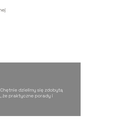
nej
 Chętnie dzielimy się zdobytą
 że praktyczne porady i