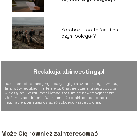
Kołchoz – co to jest i na
czym polegał?
Redakcja abinvesting.pl
Nasz zespół redakcyjny z pasją zgłębia świat pracy, biznesu,
finansów, edukacji i internetu. Chętnie dzielimy się zdobytą
wiedzą, aby każdy mógł łatwo zrozumieć nawet najbardziej
złożone zagadnienia. Wierzymy, że praktyczne porady i
inspiracje pomagają osiągać sukcesy każdego dnia.
Może Cię również zainteresować