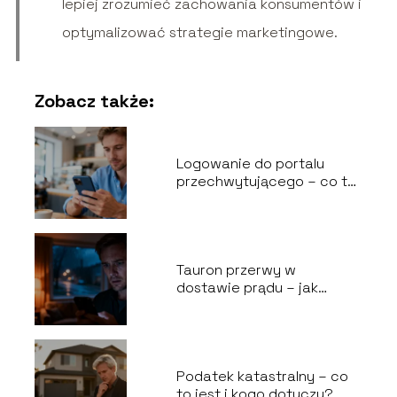
lepiej zrozumieć zachowania konsumentów i
optymalizować strategie marketingowe.
Zobacz także:
Logowanie do portalu
przechwytującego – co to
jest i jak działa?
Tauron przerwy w
dostawie prądu – jak
sprawdzić awarie?
Podatek katastralny – co
to jest i kogo dotyczy?