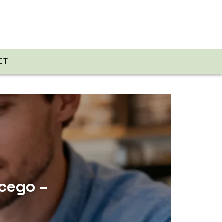
ET
cego –