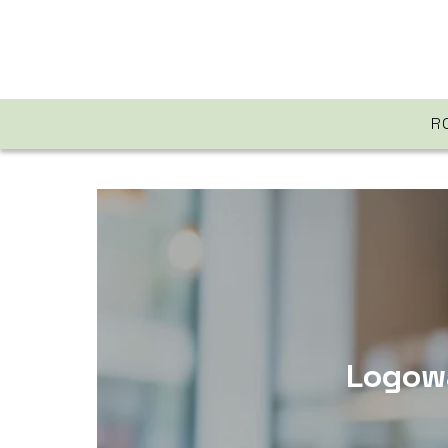
R
Logowa