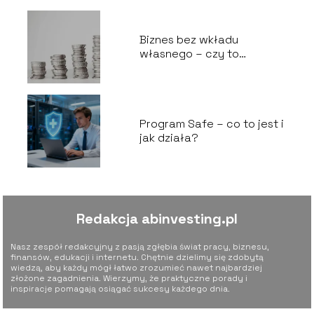
Biznes bez wkładu
własnego – czy to
możliwe?
Program Safe – co to jest i
jak działa?
Redakcja abinvesting.pl
Nasz zespół redakcyjny z pasją zgłębia świat pracy, biznesu,
finansów, edukacji i internetu. Chętnie dzielimy się zdobytą
wiedzą, aby każdy mógł łatwo zrozumieć nawet najbardziej
złożone zagadnienia. Wierzymy, że praktyczne porady i
inspiracje pomagają osiągać sukcesy każdego dnia.