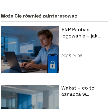
Może Cię również zainteresować
BNP Paribas
logowanie – jak
bezpiecznie
zalogować się do
banku?
2023-11-06
Wakat – co to
oznacza w
praktyce?