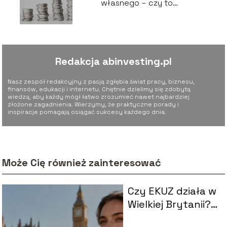
własnego – czy to
możliwe?
Redakcja abinvesting.pl
Nasz zespół redakcyjny z pasją zgłębia świat pracy, biznesu,
finansów, edukacji i internetu. Chętnie dzielimy się zdobytą
wiedzą, aby każdy mógł łatwo zrozumieć nawet najbardziej
złożone zagadnienia. Wierzymy, że praktyczne porady i
inspiracje pomagają osiągać sukcesy każdego dnia.
Może Cię również zainteresować
Czy EKUZ działa w
Wielkiej Brytanii?
Wszystko, co