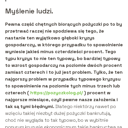
Myślenie ludzi.
Pewna część chętnych biorących pożyczki po to by
przetrwać raczej nie spodziewa się tego, że
nastanie ten wyjątkowo głęboki kryzys
gospodarczy, w którego przypadku to spowolnienie
wyniesie jakieś minus czterdzieści procent. Tego
typu kryzys to nie ten typowy, bo bardziej typowy
to wzrost gospodarczy na poziomie dwóch procent
zamiast czterech i to już jest problem. Tylko, że ten
najgorszy problem w przypadku typowego kryzysu
to spowolnienie na poziomie tych minus trzech lub
czterech (
https://pozyczkolog.pl/
) procent w
najgorsze miesiące, czyli pewne nasze założenia i
tak są tymi błędnymi.
Dlatego niektórzy nawet po
wzięciu takiej niezbyt dużej pożyczki bankrutują,
choć nie wygląda to tak typowo, bo w wybitnie
ponurym kryzysie ekonomicznym takie bankructwa są