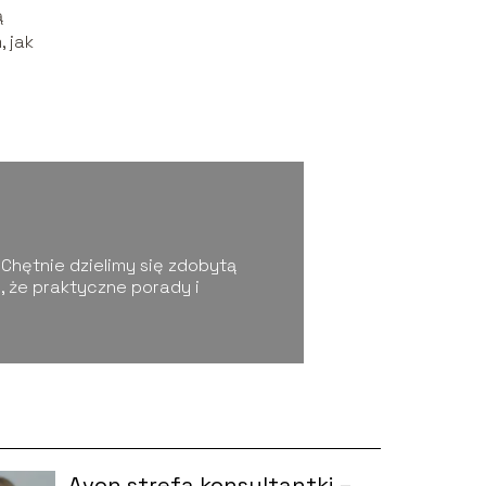
ą
, jak
 Chętnie dzielimy się zdobytą
 że praktyczne porady i
Avon strefa konsultantki –