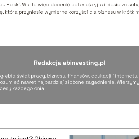
cu Polski. Warto więc docenić potencjał, jaki niesie ze sob
, która przyniesie wymierne korzyści dla biznesu w krótkim
Redakcja abinvesting.pl
łębia świat pracy, biznesu, finansów, edukacji i internetu.
ozumieć nawet najbardziej złożone zagadnienia. Wierzymy,
kcesy każdego dnia.
co to jest? Objawy,