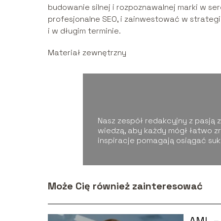
budowanie silnej i rozpoznawalnej marki w ser
profesjonalne SEO, i zainwestować w strategię
i w długim terminie.
Materiał zewnętrzny
Nasz zespół redakcyjny z pasją zg
wiedzą, aby każdy mógł łatwo zr
inspiracje pomagają osiągać su
Może Cię również zainteresować
AML – 