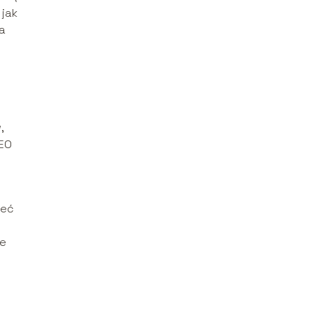
 jak
 a
,
SEO
ieć
łe