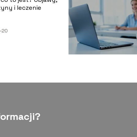
yny i leczenie
-20
formacji?