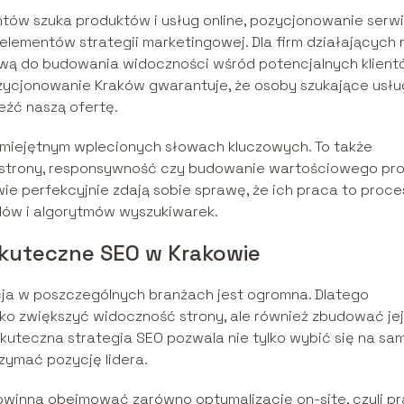
ntów szuka produktów i usług online, pozycjonowanie serw
elementów strategii marketingowej. Dla firm działających 
tawą do budowania widoczności wśród potencjalnych klient
zycjonowanie Kraków gwarantuje, że osoby szukające usłu
eźć naszą ofertę.
umiejętnym wplecionych słowach kluczowych. To także
 strony, responsywność czy budowanie wartościowego prof
wie perfekcyjnie zdają sobie sprawę, że ich praca to proce
dów i algorytmów wyszukiwarek.
skuteczne SEO w Krakowie
cja w poszczególnych branżach jest ogromna. Dlatego
ko zwiększyć widoczność strony, ale również zbudować jej
kuteczna strategia SEO pozwala nie tylko wybić się na sa
zymać pozycję lidera.
owinna obejmować zarówno optymalizację on-site, czyli p