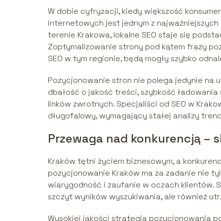
W dobie cyfryzacji, kiedy większość konsume
internetowych jest jednym z najważniejszych 
terenie Krakowa, lokalne SEO staje się pods
Zoptymalizowanie strony pod kątem frazy po
SEO w tym regionie, będą mogły szybko odnal
Pozycjonowanie stron nie polega jedynie na 
dbałość o jakość treści, szybkość ładowania
linków zwrotnych. Specjaliści od SEO w Krako
długofalowy, wymagający stałej analizy tren
Przewaga nad konkurencją – 
Kraków tętni życiem biznesowym, a konkuren
pozycjonowanie Kraków ma za zadanie nie tyl
wiarygodność i zaufanie w oczach klientów. S
szczyt wyników wyszukiwania, ale również utr
Wysokiej jakości strategia pozycjonowania p