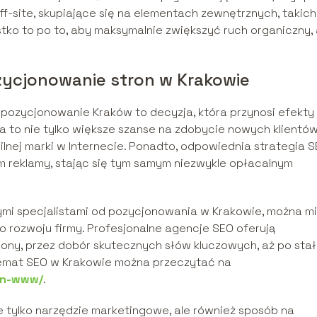
ff-site, skupiające się na elementach zewnętrznych, takich
ystko to po to, aby maksymalnie zwiększyć ruch organiczny,
zycjonowanie stron w Krakowie
 pozycjonowanie Kraków to decyzja, która przynosi efekty
 to nie tylko większe szanse na zdobycie nowych klientów
lnej marki w Internecie. Ponadto, odpowiednia strategia 
 reklamy, stając się tym samym niezwykle opłacalnym
mi specjalistami od pozycjonowania w Krakowie, można m
o rozwoju firmy. Profesjonalne agencje SEO oferują
ony, przez dobór skutecznych słów kluczowych, aż po sta
 temat SEO w Krakowie można przeczytać na
ron-www/
.
tylko narzędzie marketingowe, ale również sposób na