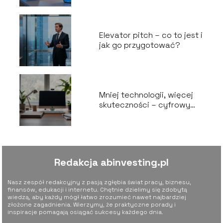
Elevator pitch – co to jest i
jak go przygotować?
Mniej technologii, więcej
skuteczności – cyfrowy
minimalizm w zarządzaniu
Redakcja abinvesting.pl
Nasz zespół redakcyjny z pasją zgłębia świat pracy, biznesu,
finansów, edukacji i internetu. Chętnie dzielimy się zdobytą
wiedzą, aby każdy mógł łatwo zrozumieć nawet najbardziej
złożone zagadnienia. Wierzymy, że praktyczne porady i
inspiracje pomagają osiągać sukcesy każdego dnia.