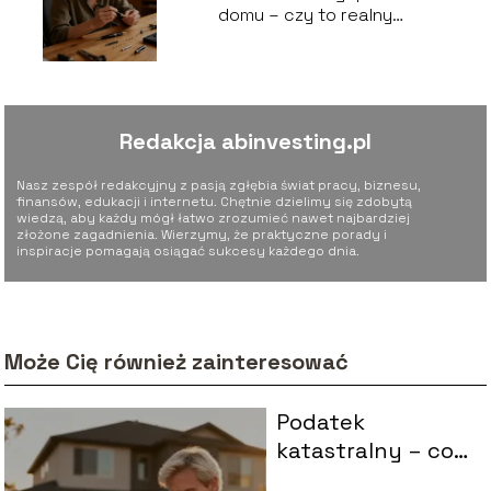
domu – czy to realny
sposób na zarobek?
Redakcja abinvesting.pl
Nasz zespół redakcyjny z pasją zgłębia świat pracy, biznesu,
finansów, edukacji i internetu. Chętnie dzielimy się zdobytą
wiedzą, aby każdy mógł łatwo zrozumieć nawet najbardziej
złożone zagadnienia. Wierzymy, że praktyczne porady i
inspiracje pomagają osiągać sukcesy każdego dnia.
Może Cię również zainteresować
Podatek
katastralny – co
to jest i kogo