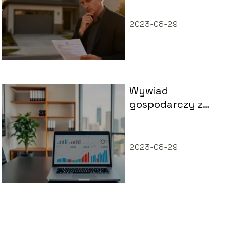
dotyczy?
2023-08-29
Wywiad
gospodarczy z
klasą – jak
analizować
konkurencję
2023-08-29
legalnie i
skutecznie