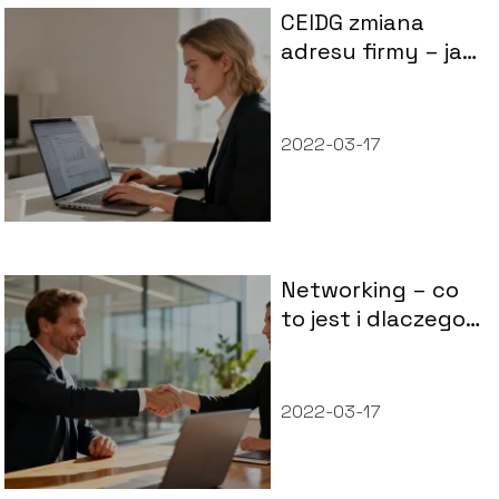
CEIDG zmiana
adresu firmy – jak
dokonać
aktualizacji krok
po kroku?
2022-03-17
Networking – co
to jest i dlaczego
warto go
stosować?
2022-03-17