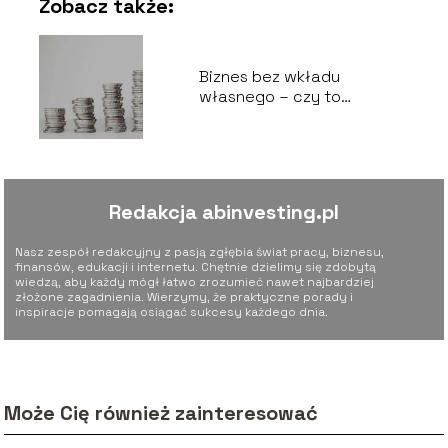
Zobacz także:
Biznes bez wkładu
własnego – czy to
możliwe?
Redakcja abinvesting.pl
Nasz zespół redakcyjny z pasją zgłębia świat pracy, biznesu,
finansów, edukacji i internetu. Chętnie dzielimy się zdobytą
wiedzą, aby każdy mógł łatwo zrozumieć nawet najbardziej
złożone zagadnienia. Wierzymy, że praktyczne porady i
inspiracje pomagają osiągać sukcesy każdego dnia.
Może Cię również zainteresować