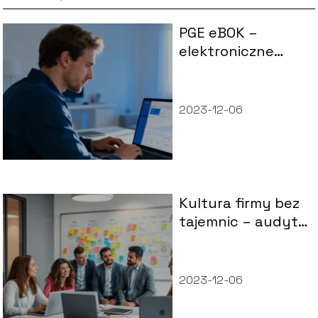
PGE eBOK –
elektroniczne
biuro obsługi
klienta PGE, jak
korzystać?
2023-12-06
Kultura firmy bez
tajemnic – audyt,
który mówi więcej
niż raport
2023-12-06