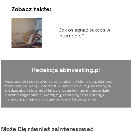
Zobacz także:
Jak osiągnąć sukces w
Internecie?
Redakcja abinvesting.pl
Nasz zespół redakcyjny z pasją zgłębia świat pracy, biznesu,
finansów, edukacji i internetu. Chętnie dzielimy się zdobytą
wiedzą, aby każdy mógł łatwo zrozumieć nawet najbardziej
złożone zagadnienia. Wierzymy, że praktyczne porady i
inspiracje pomagają osiągać sukcesy każdego dnia.
Może Cię również zainteresować