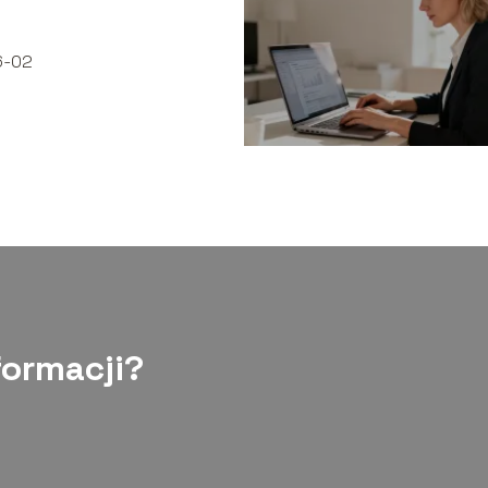
6-02
formacji?