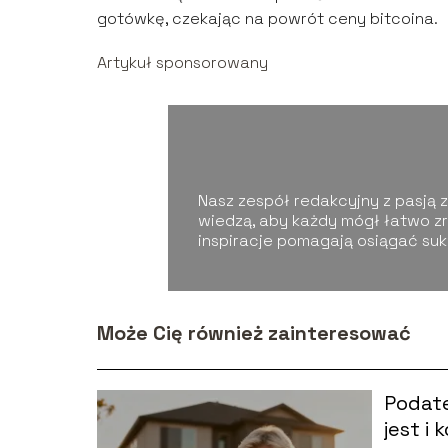
gotówkę, czekając na powrót ceny bitcoina.
Artykuł sponsorowany
Nasz zespół redakcyjny z pasją zg
wiedzą, aby każdy mógł łatwo zr
inspiracje pomagają osiągać su
Może Cię również zainteresować
Podate
jest i