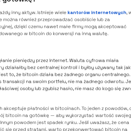
żdy inny aktyw. Istnieje wiele
kantorów internetowych
, 
 można również przeprowadzać osobiście lub za
yjnej, dzięki czemu nawet małe firmy mogą akceptować
dowanego w bitcoin do konwersji na inną walutę.
łanie pieniędzy przez Internet. Waluta cyfrowa miała
 działałby bez centralnej kontroli i byłby używany tak jak
est to, że bitcoin działa bez żadnego organu centralnego.
transakcji na swoim portfelu, nie ma żadnego odwrotu. Je
aściwej osoby lub zgubisz hasło, nie masz do kogo się zwr
h akceptuje płatności w bitcoinach. To jeden z powodów, 
j bitcoin na gotówkę — aby wykorzystać wartość swoje
 Innym powodem jest spadek rynku. Jeśli uważasz, że cena
ić się przed stratami, warto przekonwertować bitcoin na