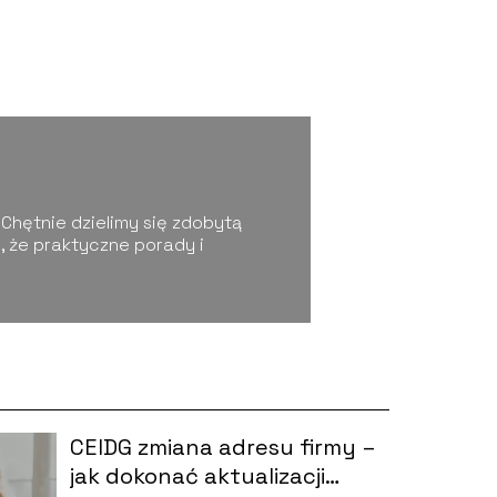
 Chętnie dzielimy się zdobytą
 że praktyczne porady i
CEIDG zmiana adresu firmy –
jak dokonać aktualizacji