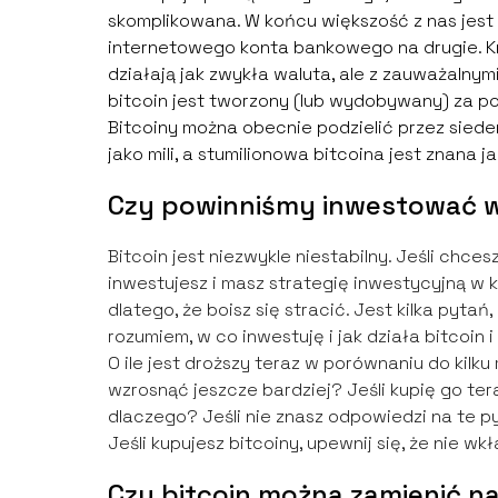
skomplikowana. W końcu większość z nas jest
internetowego konta bankowego na drugie. Kry
działają jak zwykła waluta, ale z zauważalnym
bitcoin jest tworzony (lub wydobywany) za pom
Bitcoiny można obecnie podzielić przez siede
jako mili, a stumilionowa bitcoina jest znana j
Czy powinniśmy inwestować w
Bitcoin jest niezwykle niestabilny. Jeśli chces
inwestujesz i masz strategię inwestycyjną w k
dlatego, że boisz się stracić. Jest kilka pyt
rozumiem, w co inwestuję i jak działa bitcoin
O ile jest droższy teraz w porównaniu do kil
wzrosnąć jeszcze bardziej? Jeśli kupię go tera
dlaczego? Jeśli nie znasz odpowiedzi na te 
Jeśli kupujesz bitcoiny, upewnij się, że nie w
Czy bitcoin można zamienić 