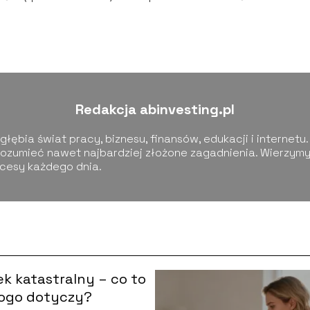
Redakcja abinvesting.pl
łębia świat pracy, biznesu, finansów, edukacji i internetu.
ozumieć nawet najbardziej złożone zagadnienia. Wierzymy,
kcesy każdego dnia.
k katastralny – co to
 kogo dotyczy?