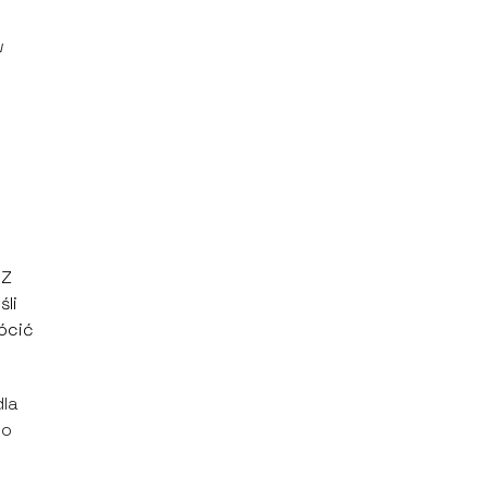
w
 Z
śli
ócić
dla
go