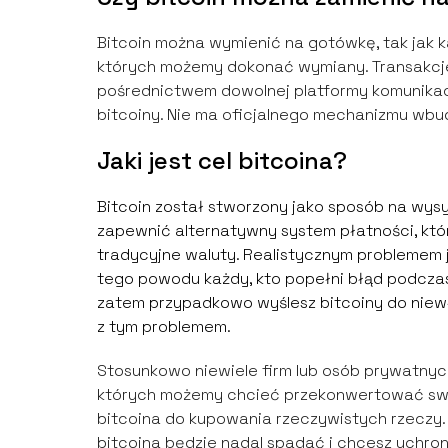
Bitcoin można wymienić na gotówkę, tak jak ka
których możemy dokonać wymiany. Transakcje
pośrednictwem dowolnej platformy komunikac
bitcoiny. Nie ma oficjalnego mechanizmu wbu
Jaki jest cel bitcoina?
Bitcoin został stworzony jako sposób na wysy
zapewnić alternatywny system płatności, który
tradycyjne waluty. Realistycznym problemem j
tego powodu każdy, kto popełni błąd podczas 
zatem przypadkowo wyślesz bitcoiny do niewł
z tym problemem.
Stosunkowo niewiele firm lub osób prywatnyc
których możemy chcieć przekonwertować swó
bitcoina do kupowania rzeczywistych rzeczy.
bitcoina będzie nadal spadać i chcesz uchron