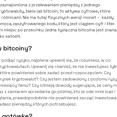
 zaznajomiona z przelewaniem pieniędzy z jednego
ptowaluty, takie jak bitcoin, to aktywa cyfrowe, które
i różnicami. Nie ma tutaj fizycznych wersji monet – każdy
ocą zaszyfrowanego kodu, który jest ciągiem cyfr i liter.
m miejsc po przecinku: jedna tysięczna bitcoina jest znana
ako satoshi.
 bitcoiny?
z podjąć ryzyko, najpierw upewnij się, że rozumiesz, w co
ryptowalutach. Upewnij się również, że nie inwestujesz tyl
ań, które powinieneś sobie zadać przed rozpoczęciem: Czy
 i rynek kryptowalut? Czy jestem zadowolony z poziomu ryz
ku miesięcy temu? Czy istnieją dowody sugerujące, że ceny 
z z zamiarem sprzedania go później, kto je ode mnie kupi i
pytania, prawdopodobnie nie powinieneś zacząć inwestow
kładasz pieniędzy, których potrzebujesz.
na gotówkę?